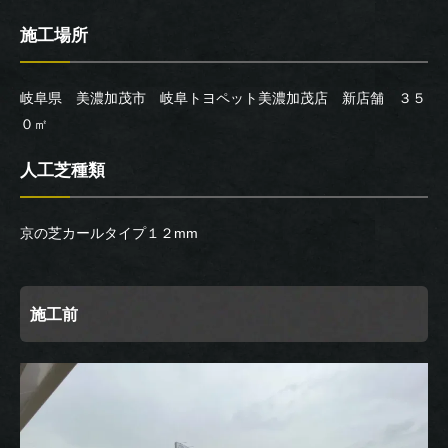
施工場所
岐阜県 美濃加茂市 岐阜トヨペット美濃加茂店 新店舗 ３５
０㎡
人工芝種類
京の芝カールタイプ１２mm
施工前