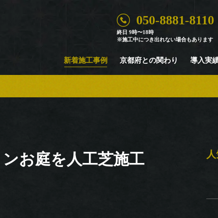
050-8881-8110
Case
終日 9時〜18時
※施工中につき出れない場合もあります
新着施工事例
新着施工事例
京都府との関わり
導入実
人
ョンお庭を人工芝施工