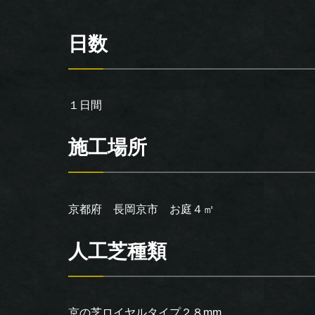
日数
１日間
施工場所
京都府 長岡京市 お庭４㎡
人工芝種類
京の芝ロイヤルタイプ２８mm