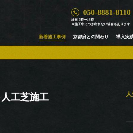
050-8881-8110
Case
終日 9時〜18時
※施工中につき出れない場合もあります
新着施工事例
新着施工事例
京都府との関わり
導入実
人
を人工芝施工