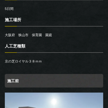
5日間
施工場所
大阪府 狭山市 保育園 園庭
人工芝種類
京の芝ロイヤル３８ｍｍ
施工前