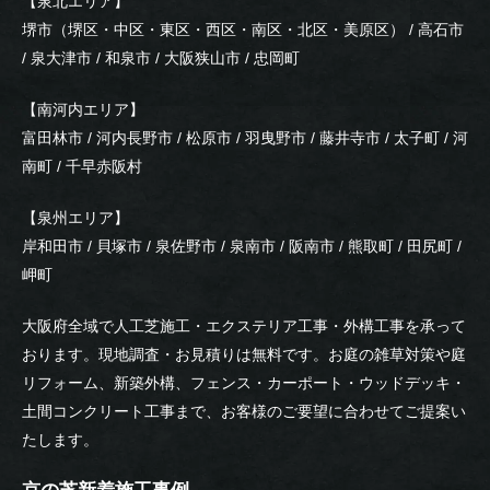
【泉北エリア】
堺市（堺区・中区・東区・西区・南区・北区・美原区） / 高石市
/ 泉大津市 / 和泉市 / 大阪狭山市 / 忠岡町
【南河内エリア】
富田林市 / 河内長野市 / 松原市 / 羽曳野市 / 藤井寺市 / 太子町 / 河
南町 / 千早赤阪村
【泉州エリア】
岸和田市 / 貝塚市 / 泉佐野市 / 泉南市 / 阪南市 / 熊取町 / 田尻町 /
岬町
大阪府全域で人工芝施工・エクステリア工事・外構工事を承って
おります。現地調査・お見積りは無料です。お庭の雑草対策や庭
リフォーム、新築外構、フェンス・カーポート・ウッドデッキ・
土間コンクリート工事まで、お客様のご要望に合わせてご提案い
たします。