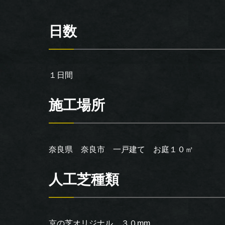
日数
１日間
施工場所
奈良県 奈良市 一戸建て お庭１０㎡
人工芝種類
京の芝オリジナル ３０mm