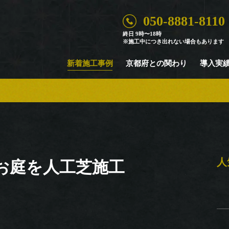
050-8881-8110
Case
終日 9時〜18時
※施工中につき出れない場合もあります
新着施工事例
新着施工事例
京都府との関わり
導入実
人
 お庭を人工芝施工