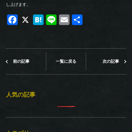
し上げます。
F
X
H
L
E
共
a
a
i
m
有
c
t
n
a
e
e
e
i
前の記事
一覧に戻る
次の記事
b
n
l
o
a
o
人気の記事
k