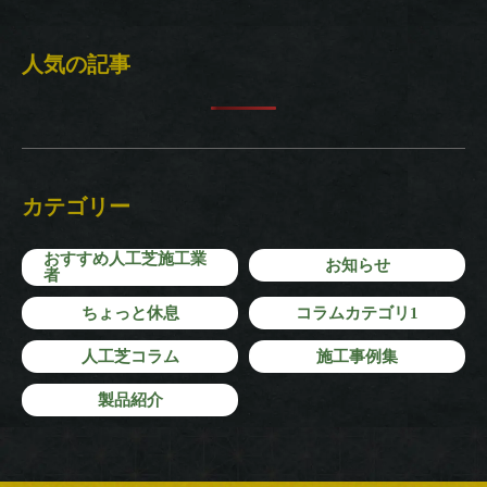
o
人気の記事
k
カテゴリー
おすすめ人工芝施工業
お知らせ
者
ちょっと休息
コラムカテゴリ1
人工芝コラム
施工事例集
製品紹介