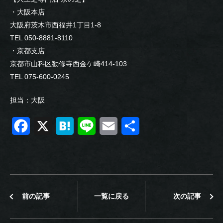
・大阪本店
大阪府茨木市西福井1丁目1-8
TEL 050-8881-8110
・京都支店
京都市山科区勧修寺西金ケ崎414-103
TEL 075-600-0245
担当：大阪
F
X
H
L
E
共
a
a
i
m
有
c
t
n
a
e
e
e
i
前の記事
一覧に戻る
次の記事
b
n
l
o
a