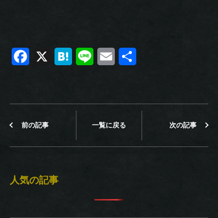
F
X
H
L
E
共
a
a
i
m
有
c
t
n
a
e
e
e
i
前の記事
一覧に戻る
次の記事
b
n
l
o
a
o
人気の記事
k